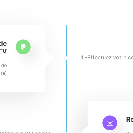
de
TV
1 -Effectuez votre
 de
te)
Re