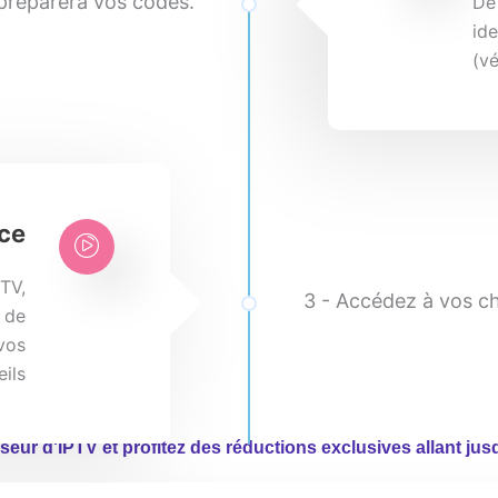
 préparera vos codes.
De
ide
(vé
ice
TV,
3 - Accédez à vos c
t de
vos
eils
sseur d'IPTV et profitez des réductions exclusives allant jus