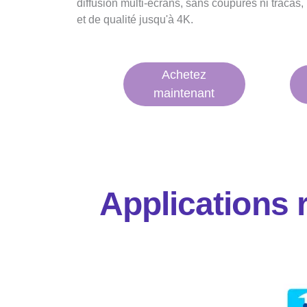
diffusion multi-écrans, sans coupures ni tracas
et de qualité jusqu'à 4K.
Achetez
maintenant
Applications