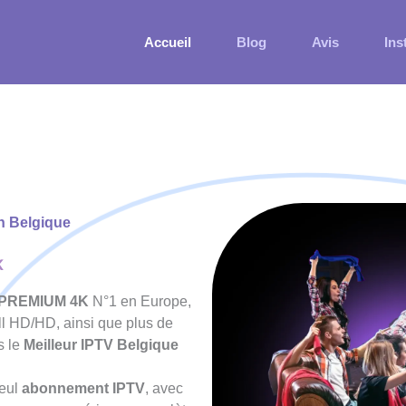
Accueil
Blog
Avis
Ins
n Belgique
K
e PREMIUM 4K
N°1 en Europe,
ll HD/HD, ainsi que plus de
s le
Meilleur IPTV Belgique
seul
abonnement IPTV
, avec